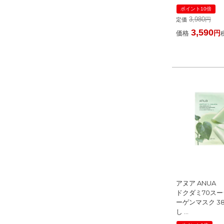
ン ] ☆再入荷
ポイント10倍
3,980
定価
3,590
価格
アヌア ANUA
ドクダミ70ス
ーゲンマスク 38g
し
[ シートマスク・