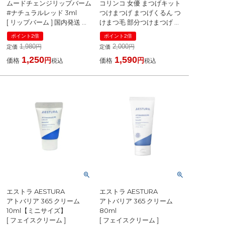
ムードチェンジリップバーム
コリンコ 女優 まつげキット
#ナチュラルレッド 3ml
つけまつげ まつげくるん つ
[ リップバーム ] 国内発送 韓
けまつ毛 部分つけまつげ ま
国コスメ ☆再入荷
つげエクステ つけまつげナ
ポイント2倍
ポイント2倍
チュラル 半永久 11mm
1,980
2,000
定価
定価
[ つけまつ毛]
1,250
1,590
価格
価格
税込
税込
エストラ AESTURA
エストラ AESTURA
アトバリア 365 クリーム
アトバリア 365 クリーム
10ml【ミニサイズ】
80ml
[ フェイスクリーム ]
[ フェイスクリーム ]