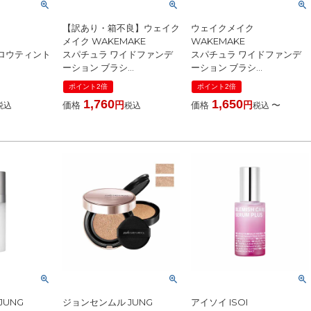
【訳あり・箱不良】ウェイク
ウェイクメイク
メイク WAKEMAKE
WAKEMAKE
ロウティント
スパチュラ ワイドファンデ
スパチュラ ワイドファンデ
ーション ブラシ
ーション ブラシ
] ☆新入荷06
[ ブラシ ] 国内発送 韓国コス
[ ブラシ ] 国内発送 韓国コス
ポイント2倍
ポイント2倍
スメ
メ
メ リキッドファンデ対応 ム
1,760
1,650
価格
価格
〜
税込
税込
税込
ラなく密着 薄づき 均一仕上
げ メイクブラシ ☆再入荷
JUNG
ジョンセンムル JUNG
アイソイ ISOI