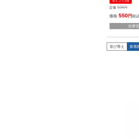
ポイント2倍
内発送 韓国コス
594
定価
550
価格
税
在庫
並び替え
新着