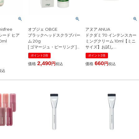
sfree
オブジェ OBGE
アヌア ANUA
シード ヒア
ブラックヘッドスクラブバー
ドクダミ 70 インテンスカー
0ml
ム 20g
ミングクリーム 10ml【ミニ
[ ゴマージュ・ピーリング ]
サイズ】お試し
国内発送 韓国コスメ 黒ずみ
[ フェイスクリーム ] 国内発
ポイント2倍
ポイント2倍
毛穴ケア 角質ケア
送 韓国コスメ
2,490
660
価格
価格
税込
税込
税込