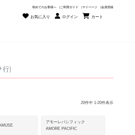
初めてのお客様へ
ご利用ガイド
マイページ
会員登録
お気に入り
ログイン
カート
行)
20
件中
1
-
20
件表示
アモーレパシフィック
AMUSE
AMORE PACIFIC