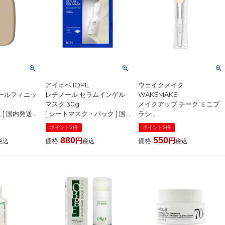
アイオペ IOPE
ウェイクメイク
ールフィニッ
レチノール セラムインゲル
WAKEMAKE
マスク 30g
メイクアップ チーク ミニブ
 ] 国内発送
[ シートマスク・パック ] 国
ラシ
 バーム 毛穴
内発送 韓国コスメ
[ ブラシ ] 斜めカット 国内発
ポイント2倍
ポイント2倍
カリ防止 メン
送 韓国コスメ
880
550
価格
価格
税込
税込
税込
オイルカット