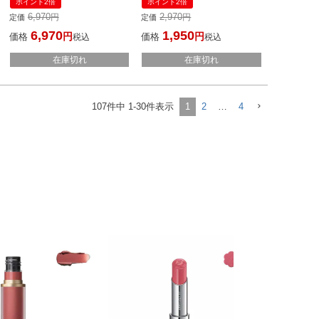
ポイント2倍
ポイント2倍
コスメ 保湿 スキンケア うる
6,970
2,970
定価
定価
おい 持ち運び スティック
6,970
1,950
価格
価格
税込
税込
在庫切れ
在庫切れ
107
件中
1
-
30
件表示
1
2
…
4