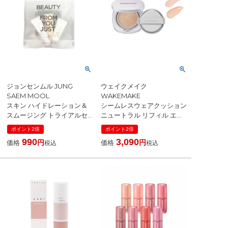
ジョンセンムル JUNG
ウェイクメイク
SAEM MOOL
WAKEMAKE
スキン ハイドレーション＆
シームレスウェアクッション
スムージング トライアルセ
ニュートラル リフィル エデ
ット お試し【ミニサイズ】
ィション SPF50+/PA+++ (本
ポイント2倍
ポイント2倍
[ ベースメイクセット ]
体15g＋リフィル15g付)
990
3,090
価格
価格
税込
税込
[ クッションファンデーショ
ン ]