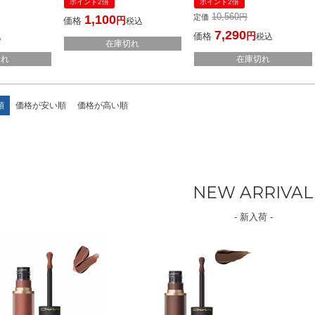
ポイント2倍
ポイント2倍
メ
国内発送 韓国コスメ
10,560
1,100
定価
価格
税込
7,290
価格
込
税込
在庫切れ
切れ
在庫切れ
順
価格が安い順
価格が高い順
NEW ARRIVAL
- 新入荷 -