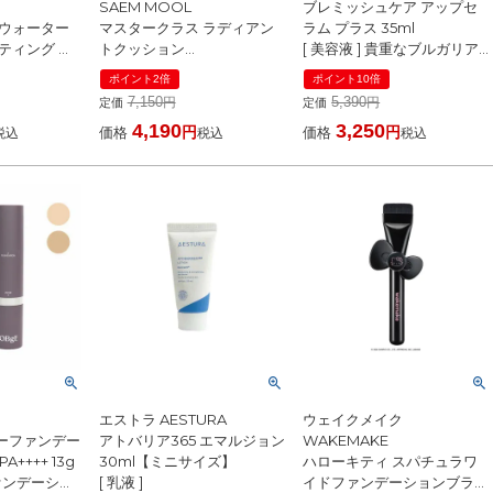
SAEM MOOL
ブレミッシュケア アップセ
 ウォーター
マスタークラス ラディアン
ラム プラス 35ml
ティング ミ
トクッション
[ 美容液 ] 貴重なブルガリア
SPF50+/PA+++ (本体15g＋
ンローズオイル配合の美容液
ポイント2倍
ポイント10倍
]
レフィル15g付)
くすみ 黒ずみ 保湿 エッセン
7,150
5,390
定価
定価
[ クッションファンデーショ
ス 国内発送 韓国コスメ ☆再
4,190
3,250
ン ]
入荷
価格
価格
税込
税込
税込
E
エストラ AESTURA
ウェイクメイク
ーファンデー
アトバリア365 エマルジョン
WAKEMAKE
A++++ 13g
30ml【ミニサイズ】
ハローキティ スパチュラワ
ァンデーショ
[ 乳液 ]
イドファンデーションブラシ