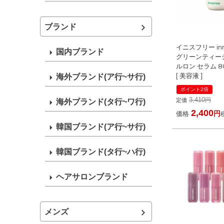
ブランド
イニスフリー inni
国内ブランド
グリーンティー
ルロン セラム 8
[ 美容液 ]
海外ブランド(ア行~サ行)
ポイント2倍
3,410
定価
海外ブランド(タ行~ワ行)
2,400
価格
韓国ブランド(ア行~サ行)
韓国ブランド(タ行~ハ行)
ヘアサロンブランド
メンズ