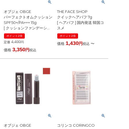
オブジェ OBGE
THE FACE SHOP
パーフェクトオムクッション
クイックヘアパフ 7g
SPF50+/PA+++ 15g
[ ヘアパフ ] 国内発送 韓国コ
[ クッションファンデーショ
スメ
ン ] 国内発送 韓国コスメ
ポイント2倍
ポイント2倍
4,490
定価
1,430
価格
〜
税込
3,350
価格
税込
オブジェ OBGE
コリンコ CORINGCO