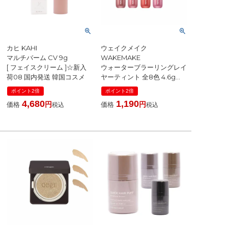
カヒ KAHI
ウェイクメイク
マルチバーム CV 9g
WAKEMAKE
[ フェイスクリーム ]☆新入
ウォーターブラーリングレイ
荷08 国内発送 韓国コスメ
ヤーティント 全8色 4.6g
[ ティント ] ☆新入荷06 国内
ポイント2倍
ポイント2倍
発送 韓国コスメ
4,680
1,190
価格
価格
税込
税込