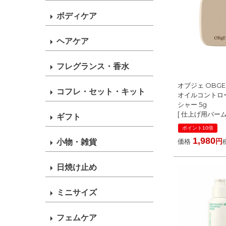
ボディケア
ヘアケア
フレグランス・香水
オブジェ OBGE
コフレ・セット・キット
オイルコントロ
シャー 5g
[ 仕上げ用バーム
ギフト
韓国コスメ 毛穴
ポイント10倍
ケア マット テ
1,980
小物・雑貨
価格
ズ 毛穴カバー 
油とりバーム
日焼け止め
ミニサイズ
フェムケア