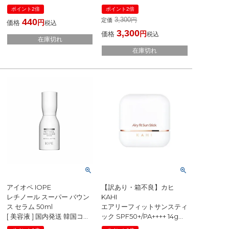
ポイント2倍
ポイント2倍
3,300
440
定価
価格
税込
3,300
価格
税込
在庫切れ
在庫切れ
アイオペ IOPE
【訳あり・箱不良】カヒ
レチノール スーパー バウン
KAHI
ス セラム 50ml
エアリーフィットサンスティ
[ 美容液 ] 国内発送 韓国コス
ック SPF50+/PA++++ 14g
メ
[ 日焼け止め ] 国内発送 韓国