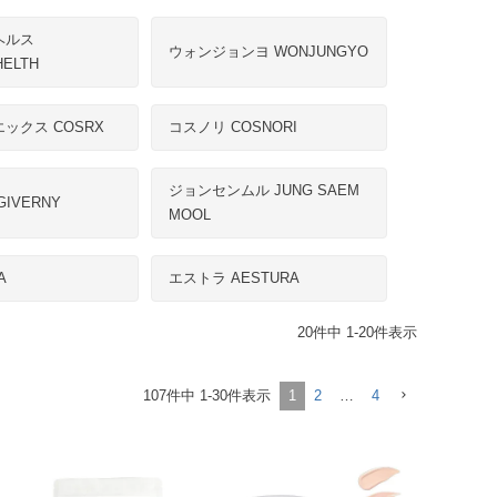
ヘルス
ウォンジョンヨ WONJUNGYO
HELTH
ックス COSRX
コスノリ COSNORI
ジョンセンムル JUNG SAEM
IVERNY
MOOL
A
エストラ AESTURA
20
件中
1
-
20
件表示
107
件中
1
-
30
件表示
1
2
…
4