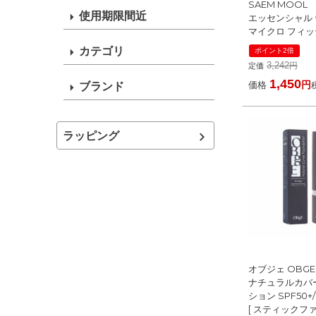
SAEM MOOL
使用期限間近
エッセンシャル
マイクロ フィッ
スト 55ml
カテゴリ
ポイント2倍
[ ミスト状化粧水 
3,242
定価
1,450
価格
ブランド
ラッピング
オブジェ OBG
ナチュラルカバ
ション SPF50+/P
[ スティックフ