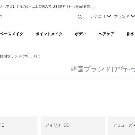
本店】 | 9,720円以上ご購入で 送料無料！(一部商品を除く)
カテゴリ
ブランド
ベースメイク
ポイントメイク
ボディ
ヘアケア
香水
韓国ブランド(ア行~サ行)
韓国ブランド(ア行~サ
PE
アイソイ ISOI
アミューズ 