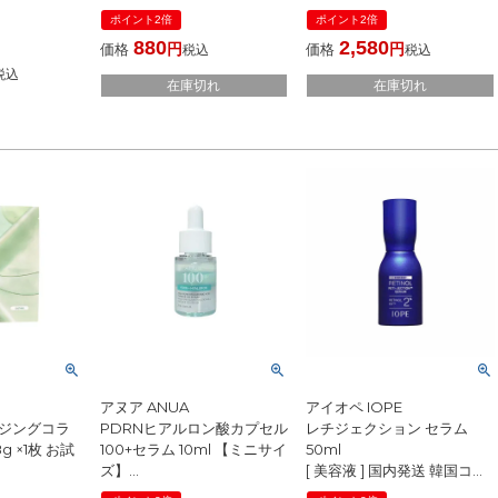
限定
ポイント2倍
ポイント2倍
[ ブラシ ] 国内発送 韓国コス
880
2,580
価格
価格
税込
税込
メ リキッドファンデ対応 ム
ラなく密着 薄づき 均一仕上
税込
在庫切れ
在庫切れ
げ メイクブラシ
アヌア ANUA
アイオペ IOPE
ージングコラ
PDRNヒアルロン酸カプセル
レチジェクション セラム
 ×1枚 お試
100+セラム 10ml 【ミニサイ
50ml
ズ】
[ 美容液 ] 国内発送 韓国コス
パック ] 国
[ 美容液・フェイスオイル ]
メ