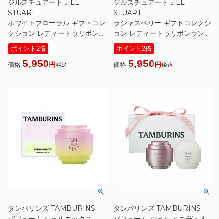
ジルスチュアート JILL
ジルスチュアート JILL
STUART
STUART
ホワイトフローラル ギフトコレ
ラシャスベリー ギフトコレクシ
クション レディートゥリボンラ
ョン レディートゥリボンランウ
ンウェイ 10ml/30ml/60ml 限
ェイ 10ml/30ml/60ml 限定
ポイント2倍
ポイント2倍
定
[ ボディケアセット ] ☆新入荷
5,950
5,950
[ ボディケアセット ] ☆新入荷
11 クリスマスコフレ 2025
価格
価格
税込
税込
11 クリスマスコフレ 2025
タンバリンズ TAMBURINS
タンバリンズ TAMBURINS
パフューム シェルエックス
パフューム シェル ミニデュオ