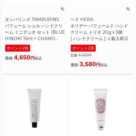
タンバリンズ TAMBURINS
ヘラ HERA
パフューム シェル ハンドクリ
ホリデー パフュームド ハンド
ーム ミニデュオ セット (BLUE
クリーム トリオ 20g x 3個
HINOKI 15ml + CHAMO
[ ハンドクリーム ] ☆新入荷12
15ml)
ポイント2倍
ポイント2倍
[ ハンドクリーム ] プレゼント
4,500
定価
4,650
ギフト ブルーヒノキ カモ クリ
価格
税込
3,580
スマス ギフト
価格
税込