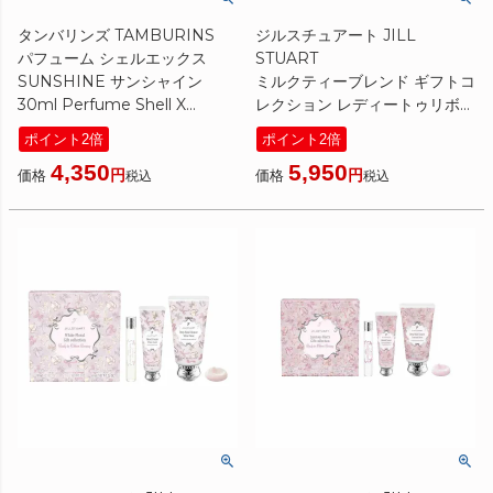
タンバリンズ TAMBURINS
ジルスチュアート JILL
パフューム シェルエックス
STUART
SUNSHINE サンシャイン
ミルクティーブレンド ギフトコ
30ml Perfume Shell X
レクション レディートゥリボン
[ ハンドクリーム ] 国内発送 韓
ランウェイ 10ml/30ml/60ml
ポイント2倍
ポイント2倍
国コスメ 香水 保湿 プレゼント
限定
4,350
5,950
誕生日 記念日 母の日 ギフト
[ ボディケアセット ] ☆新入荷
価格
価格
税込
税込
11 クリスマスコフレ 2025