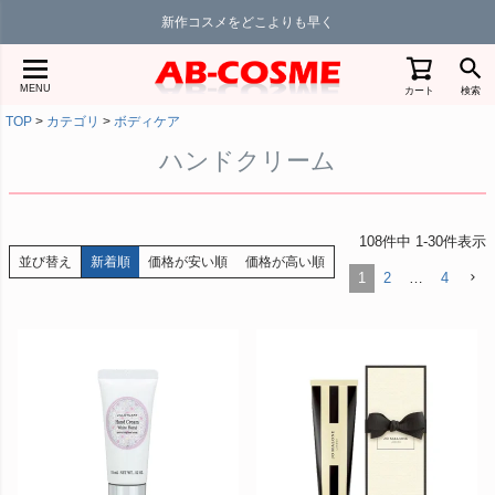
新作コスメをどこよりも早く
MENU
カート
検索
TOP
カテゴリ
ボディケア
ハンドクリーム
108
件中
1
-
30
件表示
並び替え
新着順
価格が安い順
価格が高い順
1
2
…
4