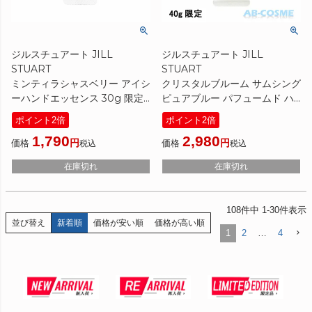
ジルスチュアート JILL
ジルスチュアート JILL
STUART
STUART
ミンティラシャスベリー アイシ
クリスタルブルーム サムシング
ーハンドエッセンス 30g 限定
ピュアブルー パフュームド ハ
[ ハンドクリーム ] ☆新入荷06
ンド エッセンス 40g 限定
ポイント2倍
ポイント2倍
2025夏
[ ハンドクリーム ] ☆新入荷05
1,790
2,980
2025夏
価格
価格
税込
税込
在庫切れ
在庫切れ
108
件中
1
-
30
件表示
並び替え
新着順
価格が安い順
価格が高い順
1
2
…
4