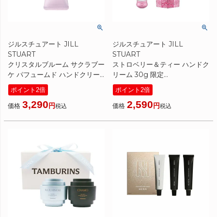
ジルスチュアート JILL
ジルスチュアート JILL
STUART
STUART
クリスタルブルーム サクラブー
ストロベリー＆ティー ハンドク
ケ パフュームド ハンドクリー
リーム 30g 限定
ム 40g 限定
[ ハンドクリーム ] ☆新入荷02
ポイント2倍
ポイント2倍
[ ハンドクリーム ] ☆新入荷03
2026春
3,290
2,590
2026春
価格
価格
税込
税込