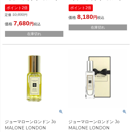
プコレクション 50ml/15ml
プコレクション
ポイント2倍
ポイント2倍
[ スキンケアセット ]
50ml/15ml（ギフトボックス入
10,890
定価
8,180
り・ショッパー付き）
価格
税込
7,680
[ スキンケアセット]
価格
税込
在庫切れ
在庫切れ
ジョーマローンロンドン Jo
ジョーマローンロンドン Jo
MALONE LONDON
MALONE LONDON