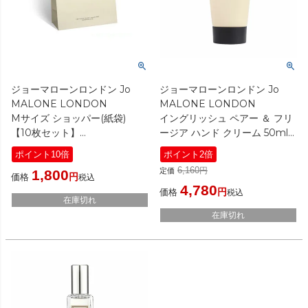
ジョーマローンロンドン Jo
ジョーマローンロンドン Jo
MALONE LONDON
MALONE LONDON
Mサイズ ショッパー(紙袋)
イングリッシュ ペアー ＆ フリ
【10枚セット】
ージア ハンド クリーム 50ml
[ ボックス/ショッパー ] 大容量
[ ハンドクリーム ]
ポイント10倍
ポイント2倍
まとめ買い ブランド ショップ
6,160
定価
1,800
バッグ
価格
税込
4,780
価格
税込
在庫切れ
在庫切れ