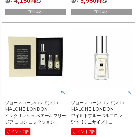
4,160
3,950
価格
価格
税込
税込
在庫切れ
在庫切れ
ジョーマローンロンドン Jo
ジョーマローンロンドン Jo
MALONE LONDON
MALONE LONDON
イングリッシュ ペアー& フリー
ワイルドブルーベルコロン
ジア コロン コレクション
9ml【ミニサイズ】
30ml/9ml/9ml（ギフトボック
[ 香水(レディース) ]
ポイント2倍
ポイント2倍
ス入り・ショッパー付き）