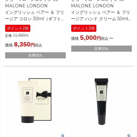
MALONE LONDON
MALONE LONDON
イングリッシュ ペアー ＆ フリ
イングリッシュ ペアー ＆ フリ
ージア コロン 30ml（ギフトボ
ージア ハンド クリーム 50ml
ックス入り）
（ギフトボックス入り）選べる
ポイント2倍
ポイント2倍
[ 香水(レディース) ]
ショッパー有・無
11,880
定価
5,000
[ ハンドクリーム ]
価格
〜
税込
8,350
価格
税込
在庫切れ
在庫切れ