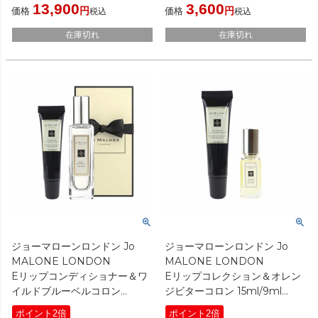
13,900
3,600
[ セット/キット ]
価格
価格
税込
税込
在庫切れ
在庫切れ
ジョーマローンロンドン Jo
ジョーマローンロンドン Jo
MALONE LONDON
MALONE LONDON
Eリップコンディショナー＆ワ
Eリップコレクション＆オレン
イルドブルーベルコロン
ジビターコロン 15ml/9ml
15ml/30ml（ギフトボックス入
[ セット/キット ]
ポイント2倍
ポイント2倍