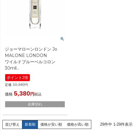
ジョーマローンロンドン Jo
MALONE LONDON
ワイルドブルーベルコロン
30mll
[ 香水(レディース) ]
ポイント2倍
10,340
定価
5,380
価格
税込
在庫切れ
29
件中
1
-
29
件表示
並び替え
新着順
価格が安い順
価格が高い順