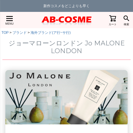
新作コスメをどこよりも早く
MENU
カート
検索
TOP
ブランド
海外ブランド(ア行~サ行)
ジョーマローンロンドン Jo MALONE
LONDON