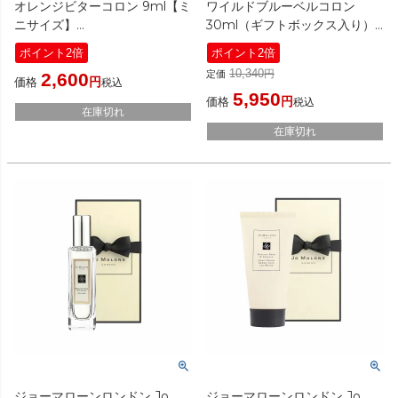
オレンジビターコロン 9ml【ミ
ワイルドブルーベルコロン
ニサイズ】
30ml（ギフトボックス入り）
[ 香水 ]
[ 香水(レディース) ]
ポイント2倍
ポイント2倍
10,340
定価
2,600
価格
税込
5,950
価格
税込
在庫切れ
在庫切れ
ジョーマローンロンドン Jo
ジョーマローンロンドン Jo