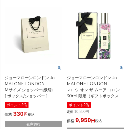
ジョーマローンロンドン Jo
ジョーマローンロンドン Jo
MALONE LONDON
MALONE LONDON
Mサイズ ショッパー(紙袋)
マロウ オン ザ ムーア コロン
[ ボックス/ショッパー ]
30ml 限定（ギフトボックス入
り・ショッパー付き）
ポイント2倍
ポイント2倍
[ 香水・フレグランス ] 2023夏
10,890
定価
330
価格
税込
9,950
価格
税込
在庫切れ