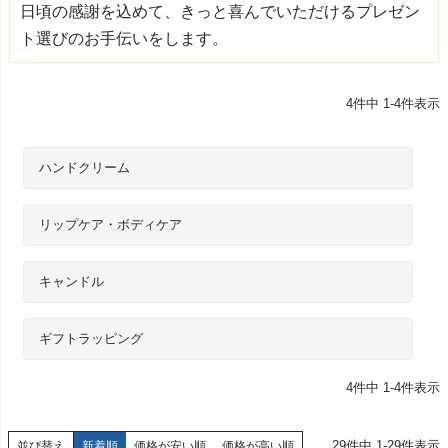
日頃の感謝を込めて、きっと喜んでいただけるプレゼン
ト選びのお手伝いをします。
4
件中
1
-
4
件表示
ハンドクリーム
リップケア・ボディケア
キャンドル
ギフトラッピング
4
件中
1
-
4
件表示
29
件中
1
-
29
件表示
並び替え
新着順
価格が安い順
価格が高い順