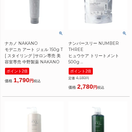
ナカノ NAKANO
ナンバースリー NUMBER
モデニカ アート ジェル 150g T
THREE
[ スタイリング ]サロン専売 美
ヒュウケア トリートメント
容室専売 中野製薬 NAKANO
500g
[ ヘアパック/トリートメント ]
ポイント2倍
ポイント2倍
詰め替え 美容室専売 サロン専
4,180
定価
1,790
売 レフィル ヒュウ ケア NO3
価格
税込
2,780
価格
税込