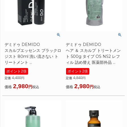
デミドゥ DEMIDO
デミドゥ DEMIDO
スカルプエッセンス ブラックロ
ヘア ＆ スカルプ トリートメン
ジスト 80ml 洗い流さない ト
ト 500g タイプ OS NS2 レフ
リートメント
ィル 詰め替え 医薬部外品
[ ヘアパック/トリートメント ]
[ トリートメント ] 2023秋
ポイント2倍
ポイント2倍
4,400
4,840
定価
定価
2,980
2,980
価格
価格
税込
税込