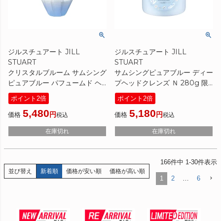
ジルスチュアート JILL
ジルスチュアート JILL
STUART
STUART
クリスタルブルーム サムシング
サムシングピュアブルー ディー
ピュアブルー パフュームド ヘ
プヘッドクレンズ Ｎ 280g 限
アミスト 30ml 限定
定
ポイント2倍
ポイント2倍
[ ヘアミスト ] ☆新入荷05
[ ヘッドクレンズ ] 2026夏 ヘア
5,480
5,180
2026夏
パック
価格
価格
税込
税込
在庫切れ
在庫切れ
166
件中
1
-
30
件表示
並び替え
新着順
価格が安い順
価格が高い順
1
2
…
6