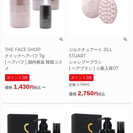
THE FACE SHOP
ジルスチュアート JILL
クイックヘアパフ 7g
STUART
[ ヘアパフ ] 国内発送 韓国コス
シャンプーブラシ
メ
[ ヘアブラシ ] ☆新入荷07
ポイント2倍
ポイント2倍
2,750
定価
1,430
価格
〜
税込
2,750
価格
税込