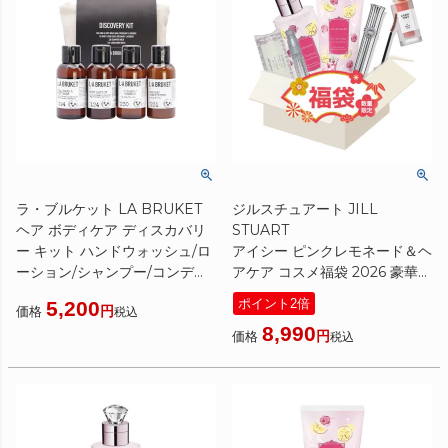
ラ・ブルケット LA BRUKET
ジルスチュアート JILL
ヘア ボディケア ディスカバリ
STUART
ー キット ハンドウォッシュ/ロ
アイシー ピンクレモネード＆ヘ
ーション/シャンプー/コンディ
アケア コスメ福袋 2026 豪華5
ショナー 55ml*4個 ポーチ付き
点セット
ポイント2倍
5,200
価格
[ ボディケアセット ] トラベル
税込
[ コスメセット ]2026 福袋
8,990
セット☆新入荷12
価格
税込