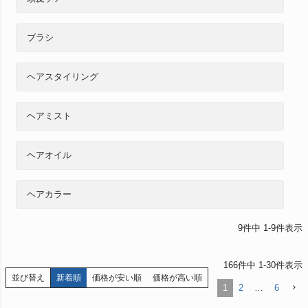
ブラシ
ヘアスタイリング
ヘアミスト
ヘアオイル
ヘアカラー
9
件中
1
-
9
件表示
166
件中
1
-
30
件表示
並び替え
新着順
価格が安い順
価格が高い順
1
2
…
6