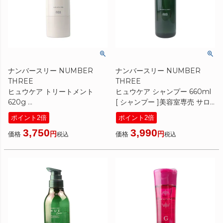
ナンバースリー NUMBER
ナンバースリー NUMBER
THREE
THREE
ヒュウケア トリートメント
ヒュウケア シャンプー 660ml
620g
[ シャンプー ]美容室専売 サロ
[ ヘアパック/トリートメント ]
ン専売 ヒュウ ケア ポンプ タイ
ポイント2倍
ポイント2倍
美容室専売 サロン専売 ヒュウ
プ NO3
3,750
3,990
ケア NO3
価格
価格
税込
税込