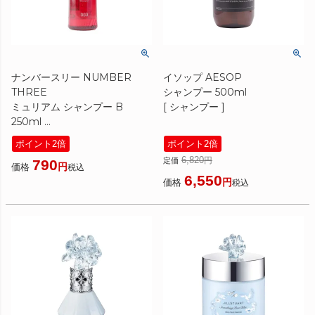
ナンバースリー NUMBER
イソップ AESOP
THREE
シャンプー 500ml
ミュリアム シャンプー B
[ シャンプー ]
250ml
[ シャンプー ]美容室専売 美容
ポイント2倍
ポイント2倍
室 美容院 サロン 専売 ボトル
6,820
定価
790
ノンシリコン カール パーマ ウ
価格
税込
6,550
ェーブ やわらか NO3 Muriem
価格
税込
Bounce Shampoo ヘアケア