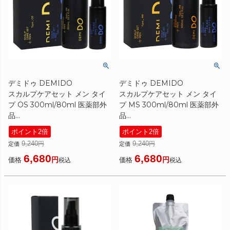
デミドゥ DEMIDO
デミドゥ DEMIDO
スカルプケアセット メン タイ
スカルプケアセット メン タイ
プ OS 300ml/80ml 医薬部外
プ MS 300ml/80ml 医薬部外
品
品
[ シャンプー ]
[ シャンプー ]
ポイント2倍
ポイント2倍
9,240
9,240
定価
定価
6,680
6,680
価格
価格
税込
税込