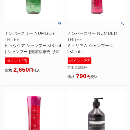
ナンバースリー NUMBER
ナンバースリー NUMBER
THREE
THREE
ヒュウケア シャンプー 300ml
ミュリアム シャンプー G
[ シャンプー ]美容室専売 サロ
250ml
ン専売 ヒュウ ケア ポンプ タイ
[ シャンプー ]美容室専売 美容
ポイント2倍
ポイント2倍
プ NO3
室 美容院 サロン 専売 ボトル
2,200
定価
2,650
ノンシリコン フェミニン ツヤ
価格
税込
790
NO3 Muriem Gloss
価格
税込
Shampoo ヘアケア