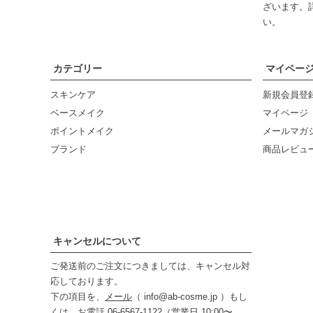
ざいます。
い。
カテゴリー
マイペー
スキンケア
新規会員登
ベースメイク
マイページ
ポイントメイク
メールマガ
ブランド
商品レビュ
キャンセルについて
ご発送前のご注文につきましては、キャンセル対
応しております。
下の項目を、
メール
（ info@ab-cosme.jp ）もし
くは、お電話 06-6567-1122（営業日 10:00〜