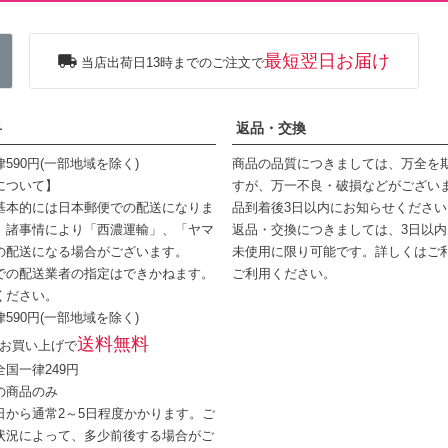
最短翌日お届け
当店出荷日13時までのご注文で
料
返品・交換
590円(一部地域を除く)
商品の品質につきましては、万全を
について】
すが、万一不良・破損などがござい
基本的には日本郵便での配送になりま
品到着後3日以内にお知らせください
、諸事情により「西濃運輸」、「ヤマ
返品・交換につきましては、3日以
の配送になる場合がございます。
未使用に限り可能です。詳しくは
ご
での配送業者の指定はできかねます。
ご利用ください。
ください。
590円(一部地域を除く)
送料無料
以上お買い上げで
国一律249円
の商品のみ
日から通常2～5日程度かかります。ご
状況によって、多少前後する場合がご