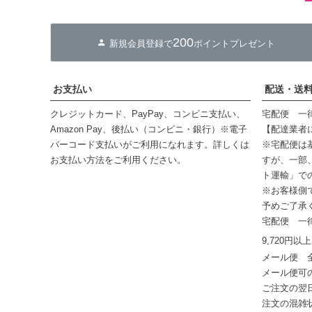
200
新規会員登録で
ポイントプレゼント
お支払い
配送・送
クレジットカード、PayPay、コンビニ支払い、
宅配便 一律
Amazon Pay、後払い（コンビニ・銀行）※電子
【配達業者
バーコード支払い
がご利用になれます。詳しくは
※宅配便は
お支払い方法
をご利用ください。
すが、一部
ト運輸」で
※お客様側
予めご了承
宅配便 一律
9,720円
メール便 全
メール便可
ご注文の翌
注文の混雑