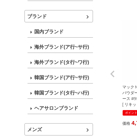
ブランド
国内ブランド
海外ブランド(ア行~サ行)
海外ブランド(タ行~ワ行)
韓国ブランド(ア行~サ行)
マック 
パウダー
韓国ブランド(タ行~ハ行)
ース #9
[ リキ
ヘアサロンブランド
れウォ
ポイント
荷01 2
4,
価格
メンズ