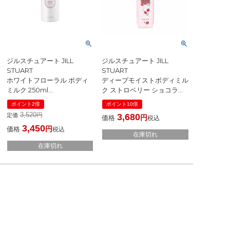
ジルスチュアート JILL
ジルスチュアート JILL
STUART
STUART
ホワイトフローラル ボディ
ディープモイストボディミル
ミルク 250ml
ク ストロベリー ショコララ
[ ボディローション・ミルク
テ トリーツ 250mL
ポイント2倍
ポイント10倍
] ☆新入荷08
[ ボディローション ] 2024春
3,520
定価
3,680
価格
税込
3,450
価格
税込
在庫切れ
在庫切れ