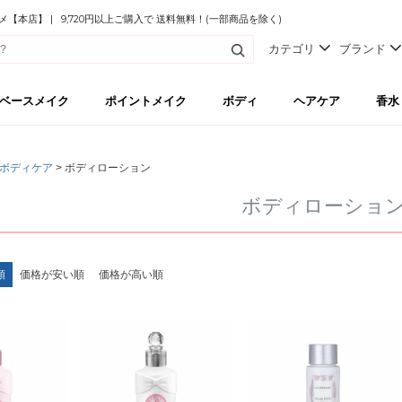
本店】 | 9,720円以上ご購入で 送料無料！(一部商品を除く)
カテゴリ
ブランド
ベースメイク
ポイントメイク
ボディ
ヘアケア
香水
ボディケア
ボディローション
ボディローショ
順
価格が安い順
価格が高い順