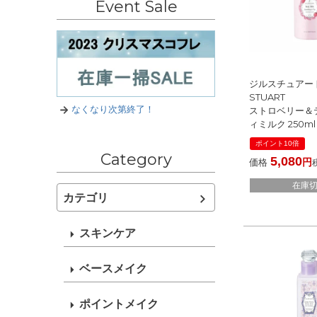
Event Sale
ジルスチュアート 
STUART
なくなり次第終了！
ストロベリー＆
ィミルク 250ml
[ ボディローショ
ポイント10倍
荷02 2026春
Category
5,080
価格
在庫
カテゴリ
スキンケア
ベースメイク
ポイントメイク