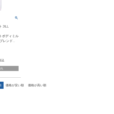
JILL
トボディミル
ーブレンド
ョン・ミルク
税込
切れ
順
価格が安い順
価格が高い順