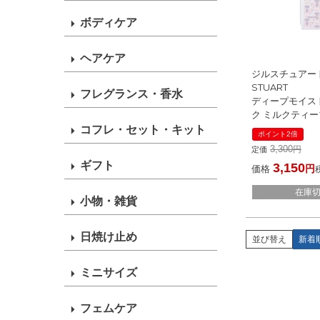
ボディケア
ヘアケア
ジルスチュアート 
STUART
フレグランス・香水
ディープモイス
ク ミルクティ
250ml 限定
コフレ・セット・キット
ポイント2倍
[ ボディローシ
3,300
定価
] 2023秋
ギフト
3,150
価格
在庫
小物・雑貨
日焼け止め
並び替え
新着
ミニサイズ
フェムケア