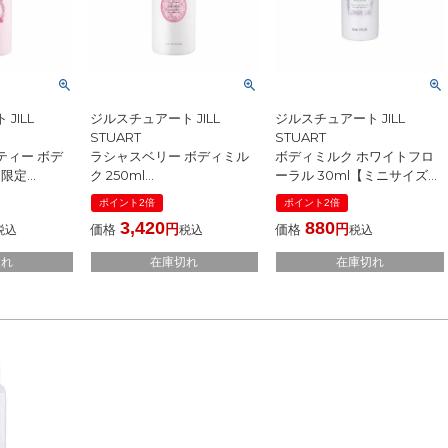
JILL
ジルスチュアート JILL
ジルスチュアート JILL
STUART
STUART
ティー ボデ
ラシャスベリー ボディミル
ボディミルク ホワイトフロ
 限定
ク 250ml
ーラル 30ml【ミニサイズ】
ン ]☆新入
[ ボディローション・ミルク
[ ボディローション・ミルク
ポイント2倍
ポイント2倍
]
]
3,420
880
価格
価格
税込
税込
税込
切れ
在庫切れ
在庫切れ