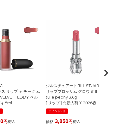
AC
ジルスチュアート JILL STUART
ジルスチュアート
ス リップ ＋ チーク ム
リップブロッサム グロウ #111
リップブロッサ
 VELVET TEDDY ベル
tulle peony 3.6g
silky camelli
 5ml
[ リップ ] ☆新入荷01 2026春
[ リップ ] ☆
ルージュ ] ☆新入荷01
倍
ポイント2倍
ポイント2倍
80
3,850
3,780
価格
価格
税込
税込