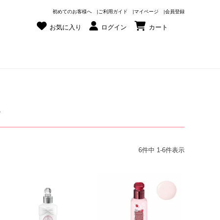
初めてのお客様へ
ご利用ガイド
マイページ
会員登録
お気に入り
ログイン
カート
ン
6
件中
1
-
6
件表示