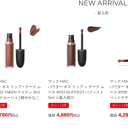
NEW ARRIVAL
- 新入荷 -
MAC
マック MAC
マック M
 キス リップ + チーク ム
パウダー キス リップ ＋ チーク ム
パウダー キ
52 TAKEN テイケン 5ml
ース #953 BUFFIEST バフィスト
ース #959
ッドルージュ ] 軽やかなこな
5ml ☆新入荷01
ベットテディ
ームライトブラウン ☆新入
[ リキッドルージュ ] ☆新入荷01
[ リキッド
2倍
ポイント2倍
ポイント2
026春
2026春
2026春
780
4,880
4,2
価格
価格
税込
税込