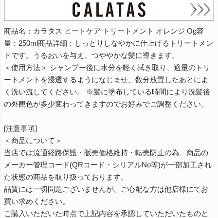
商品名：カラタス ヒートケア トリートメント オレンジ Og容
量：250ml商品詳細：しっとりしなやかに仕上げるトリートメン
トです。うるおいを与え、つややかな髪に導きます。
＜使用方法＞ シャンプー後に水分を軽く拭き取り、適量のトリ
ートメントを浸透するようになじませ、数分放置したあとによ
く洗い流してください。 ※髪に塗布している時間により洗髪後
の外観色が多少変わってきますのでお好みでご調整ください。
[注意事項]
＜商品について＞
当店では流通経路保護・販売価格維持・転売防止の為、商品の
メーカー管理コード(QRコード・シリアルNo等)が一部加工され
た状態の商品を取り扱っております。
品質には一切問題ございませんが、ご心配な方は他店様にてお
買い求めください。
ご購入いただいた時点で上記内容を承認していただいたものと